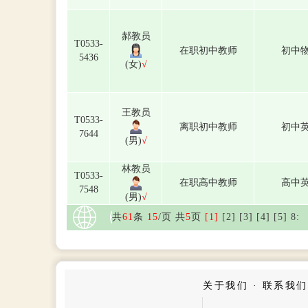
郝教员
T0533-
在职初中教师
初中
5436
(女)
√
王教员
T0533-
离职初中教师
初中
7644
(男)
√
林教员
T0533-
在职高中教师
高中
7548
(男)
√
共
61
条
15
/页 共
5
页
[1]
[2]
[3]
[4]
[5]
8
:
关于我们
·
联系我们