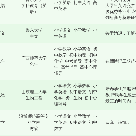
小学英语 初中英语 高
英语
学科教育（英
大学生英语竞赛
中英语
语）
级优秀毕业生荣誉
剑桥商务英语证
鲁东大学
小学语文 小学数学 小
语文
善于沟通，了解
中文
学英语
小学数学 小学英语 初
中数学 初中物理 初中
广西师范大学
化学
化学 中考辅导 高中化
在淄博理工获得
化学
学 高考辅导 高中心理
辅导
小学语文 小学数学 小
培养学生兴趣 
山东理工大学
学英语 初中语文 初中
生物
教 帮助学生改
生物工程
化学 初中生物 初中心
最短的时间内，
理辅导
淄博师范高等专
小学语文 小学数学 小
数学
科学校
学英语 初中语文 初中
认真，谨慎，…
财管
数学