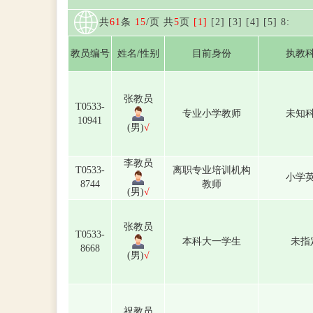
共
61
条
15
/页 共
5
页
[1]
[2]
[3]
[4]
[5]
8
:
教员编号
姓名/性别
目前身份
执教
张教员
T0533-
专业小学教师
未知
10941
(男)
√
李教员
T0533-
离职专业培训机构
小学
8744
教师
(男)
√
张教员
T0533-
本科大一学生
未指
8668
(男)
√
祝教员