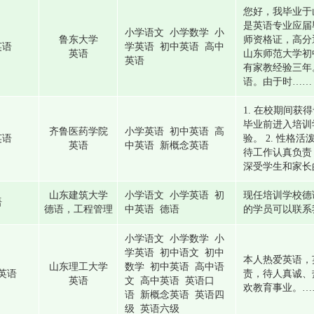
您好，我毕业于
是英语专业应届
小学语文 小学数学 小
鲁东大学
师资格证，高分
英语
学英语 初中英语 高中
英语
山东师范大学初
英语
有家教经验三年
语。由于时……
1. 在校期间
毕业前进入培训
齐鲁医药学院
小学英语 初中英语 高
英语
验。 2. 性格
英语
中英语 新概念英语
待工作认真负责
深受学生和家长的
山东建筑大学
小学语文 小学英语 初
现任培训学校德
语
德语，工程管理
中英语 德语
的学员可以联系
小学语文 小学数学 小
学英语 初中语文 初中
本人热爱英语，
山东理工大学
数学 初中英语 高中语
英语
责，待人真诚、
英语
文 高中英语 英语口
欢教育事业。…
语 新概念英语 英语四
级 英语六级