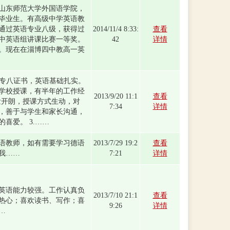
山东师范大学外国语学院，
毕业生。有高级中学英语教
通过英语专业八级，获得过
2014/11/4 8:33:
查看
中英语组讲课比赛一等奖。
42
详情
。现在在淄博四中教高一英
获得专八证书，英语基础扎实。
学校授课，有半年的工作经
2013/9/20 11:1
查看
活泼开朗，授课方式生动，对
7:34
详情
，善于与学生和家长沟通，
喜爱。 3.……
语教师，如有需要学习德语
2013/7/29 19:2
查看
我……
7:21
详情
英语能力较强。工作认真负
2013/7/10 21:1
查看
热心；喜欢读书、写作；喜
9:26
详情
…