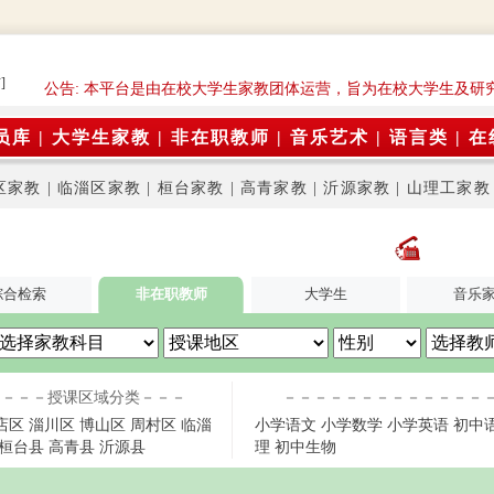
]
公告: 本平台是由在校大学生家教团体运营，旨为在校大学生及研
员库
|
大学生家教
|
非在职教师
|
音乐艺术
|
语言类
|
在
区家教
|
临淄区家教
|
桓台家教
|
高青家教
|
沂源家教
|
山理工家教
综合检索
非在职教师
大学生
音乐
－－－授课区域分类－－－
－－－－－－－－－－－－－
店区
淄川区
博山区
周村区
临淄
小学语文
小学数学
小学英语
初中
桓台县
高青县
沂源县
理
初中生物