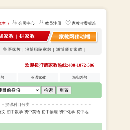
究生（持有教师资格证）提供勤工俭学、社会实践兼职信息的服务平台。平
会员中心
教员注册
家教收费标准
线家教
|
拼家教
家教网移动端
|
鲁医家教
|
淄博职院家教
|
淄博师专家教
|
欢迎拨打请家教热线:400-1072-586
家教
英语家教
海归外教
－－授课科目分类 －－－－－－－－－－－－－－－
语文
初中数学
初中英语
初中物理
初中化学
初中地