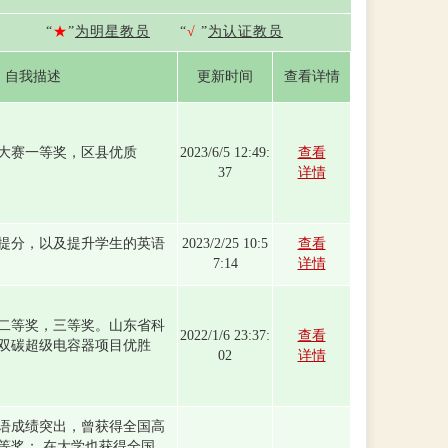
“
★
”
为明星教员
“
√
”
为认证教员
自我描述
更新时间
查看详情
大赛一等奖，区县优质
2023/6/5 12:49:
查看
37
详情
提分，以及提升学生的英语
2023/2/25 10:5
查看
7:14
详情
二等奖，三等奖。山东省科
2022/1/6 23:37:
查看
双碳超级电容器项目优胜
02
详情
语成绩突出，曾获得全国高
等奖； 在大学也获得全国