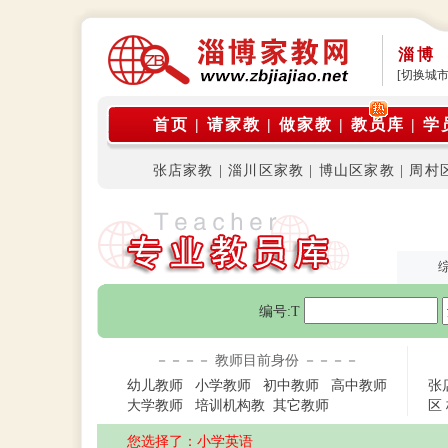
淄博
[切换城市
首页
|
请家教
|
做家教
|
教员库
|
学
张店家教
|
淄川区家教
|
博山区家教
|
周村
编号:T
－－－－ 教师目前身份 －－－－
幼儿教师
小学教师
初中教师
高中教师
张
大学教师
培训机构教
其它教师
区
您选择了：小学英语